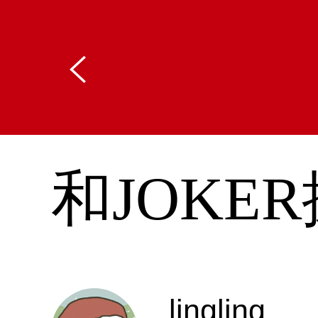
和JOKE
lingling