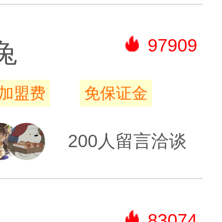
97909
兔
加盟费
免保证金
200人留言洽谈
83074