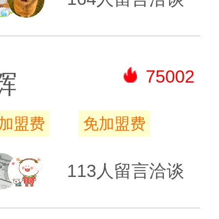
75002
辉
加盟费
免加盟费
113人留言洽谈