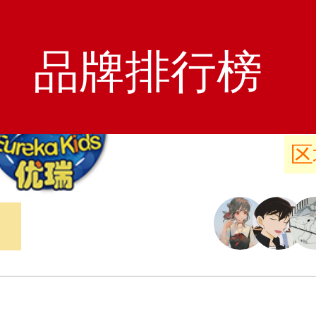
品牌排行榜
优瑞
区