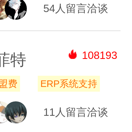
54人留言洽谈
108193
菲特
盟费
ERP系统支持
11人留言洽谈