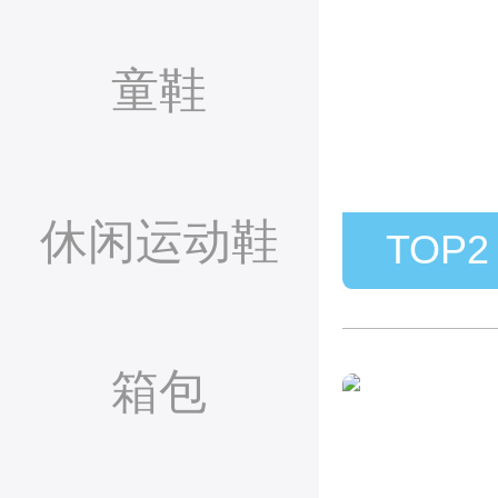
童鞋
休闲运动鞋
TOP2
箱包