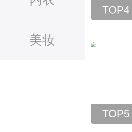
TOP4
美妆
TOP5