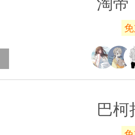
淘帝
免
巴柯
免