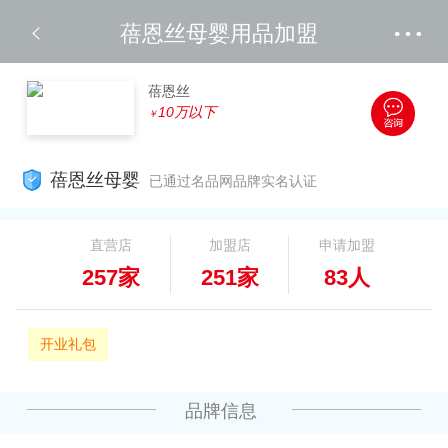
蓓恩丝母婴用品加盟
蓓恩丝
10万以下
￥
蓓恩丝母婴
已通过名品网品牌实名认证
直营店
加盟店
申请加盟
257家
251家
83人
开业礼包
品牌信息