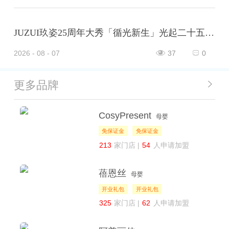
JUZUI玖姿25周年大秀「循光新生」光起二十五载，共启新生优雅
2026 - 08 - 07
37
0
更多品牌
CosyPresent
母婴
免保证金
免保证金
213
家门店 |
54
人申请加盟
蓓恩丝
母婴
开业礼包
开业礼包
325
家门店 |
62
人申请加盟