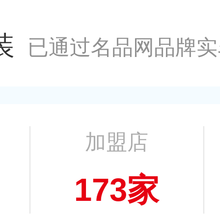
装
已通过名品网品牌实
加盟店
173家