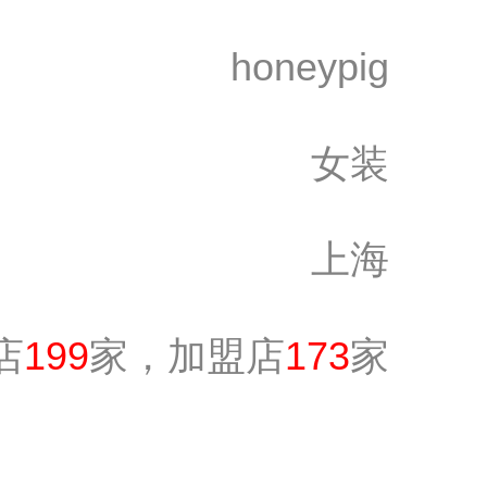
honeypig
女装
上海
店
199
家，加盟店
173
家