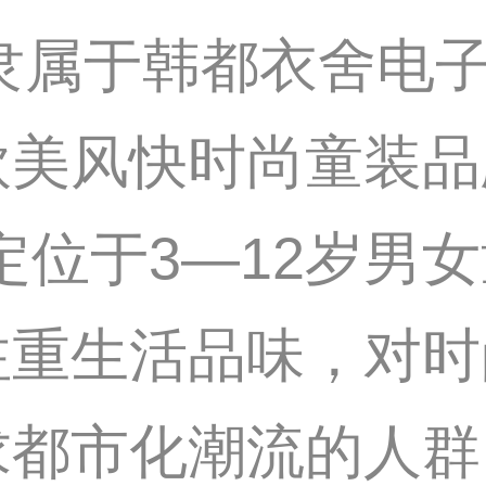
g隶属于韩都衣舍电
欧美风快时尚童装品
，定位于3—12岁
注重生活品味，对时
求都市化潮流的人群