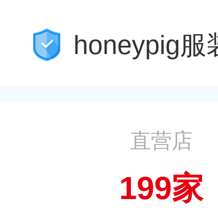
honeypig服
直营店
199家