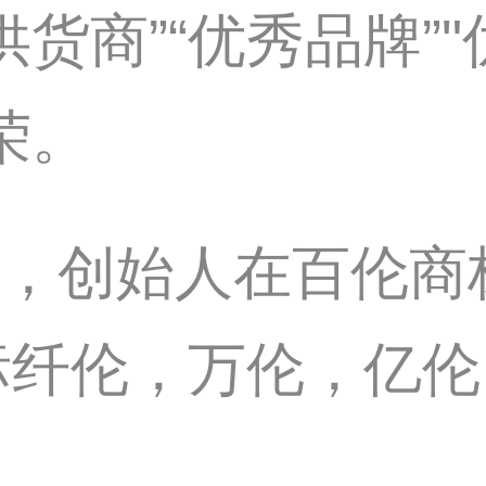
货商”“优秀品牌”"
荣。
4年间，创始人在百伦
标纤伦，万伦，亿伦