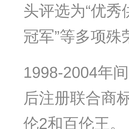
头评选为“优秀供
冠军”等多项殊
1998-200
后注册联合商
伦2和百伦王。