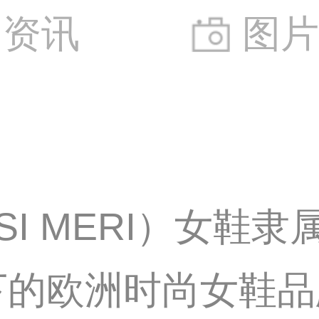
资讯
图
SI MERI）女鞋
下的欧洲时尚女鞋品