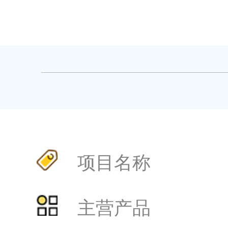
项目名称
主营产品