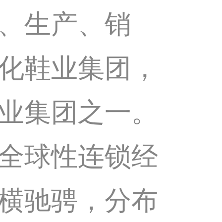
、生产、销
化鞋业集团，
业集团之一。
全球性连锁经
横驰骋，分布