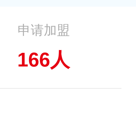
申请加盟
166人