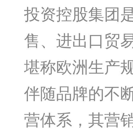
投资控股集团
售、进出口贸
堪称欧洲生产
伴随品牌的不
营体系，其营