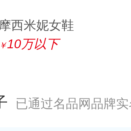
摩西米妮女鞋
10万以下
￥
子
已通过名品网品牌实