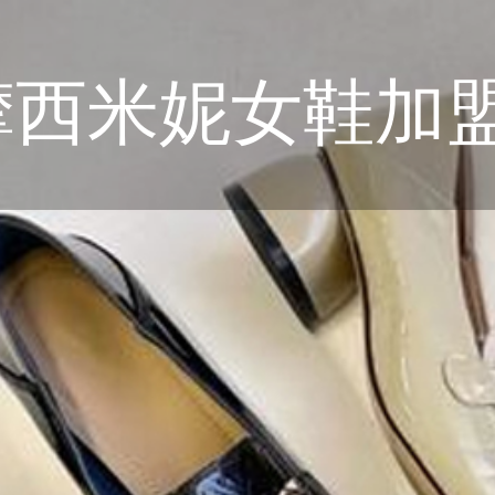
摩西米妮女鞋加