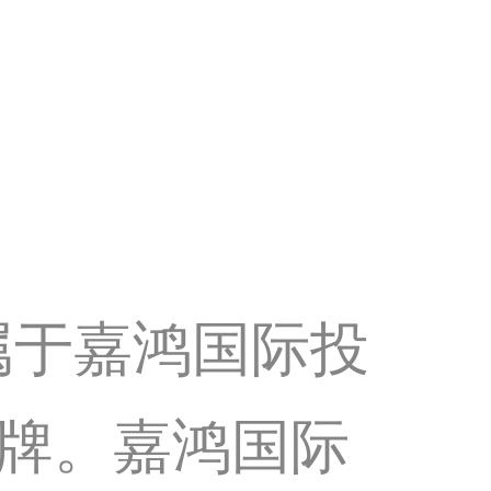
片
隶属于嘉鸿国际投
牌。嘉鸿国际