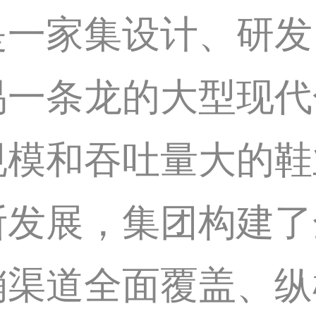
是一家集设计、研发
易一条龙的大型现代
规模和吞吐量大的鞋
断发展，集团构建了
销渠道全面覆盖、纵